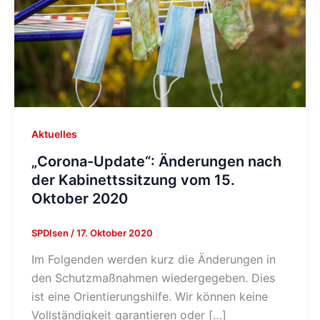
Aktuelles
„Corona-Update“: Änderungen nach
der Kabinettssitzung vom 15.
Oktober 2020
SPDIsen
/
17. Oktober 2020
Im Folgenden werden kurz die Änderungen in
den Schutzmaßnahmen wiedergegeben. Dies
ist eine Orientierungshilfe. Wir können keine
Vollständigkeit garantieren oder […]