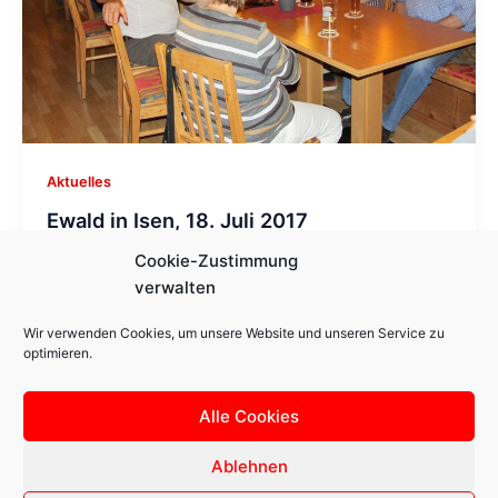
Aktuelles
Ewald in Isen, 18. Juli 2017
Cookie-Zustimmung
SPDIsen
/
18. Juli 2017
verwalten
Auf seiner Wahlkampf-Tour durch den Wahlkreis
Ebersberg-Erding stattete MdB Ewald Schurer auch
Wir verwenden Cookies, um unsere Website und unseren Service zu
optimieren.
den Isenern im Gasthof Klement einen Besuch ab.
[…]
Alle Cookies
Ablehnen
Copyright © 2026 SPD Isen Ortsverband | Präsentiert von
Astra-