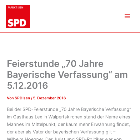
Zum
Inhalt
springen
Feierstunde „70 Jahre
Bayerische Verfassung“ am
5.12.2016
Von
SPDIsen
/
5. Dezember 2016
Bei der SPD-Feierstunde „70 Jahre Bayerische Verfassung“
im Gasthaus Lex in Walpertskirchen stand der Name eines
Mannes im Mittelpunkt, der kaum mehr Erwähnung findet,
der aber als Vater der bayerischen Verfassung gilt –
Wilhelm Hoegner. Der Jurist und SPD-Politiker war von